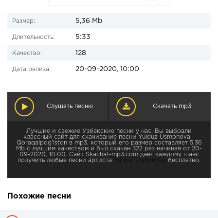
5,36 Mb
Размер:
5:33
Длительность:
128
Качество:
20-09-2020, 10:00
Дата релиза:
Слушать песню
Скачать mp3
Лучшие и свежие Узбекские песни у нас. Вы выбрали
классный сайт для скачивание песни Yulduz Usmonova -
Qoraqalpog'iston в mp3, который его размер составляет 5,36
Mb с лучшим качеством и был скачан 322 раз начиная от 20-
09-2020, 10:00. Сайт Skachat-mp3.com дает каждому шанс
получить любые песни артиста
Yulduz Usmonova
бесплатно.
Похожие песни