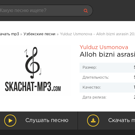
ачать mp3
»
Узбекские песни
» Yulduz Usmonova - Alloh bizni asrasin 2
Yulduz Usmonova
Alloh bizni asras
Размер:
Длительность:
Качество:
Дата релиза:
Слушать песню
Скачать 