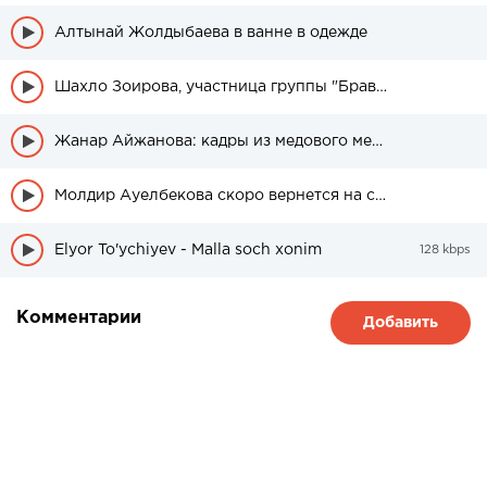
Алтынай Жолдыбаева в ванне в одежде
Шахло Зоирова, участница группы "Браво" была в свадебном платье
Жанар Айжанова: кадры из медового месяца дочери
Молдир Ауелбекова скоро вернется на сцену
Elyor To'ychiyev - Malla soch xonim
128 kbps
Комментарии
Добавить