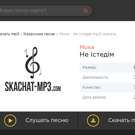
ачать mp3
»
Казахские песни
» Мока - Не істедім mp3 скачать
Мока
Не істедім
Размер:
Длительность:
Качество:
Дата релиза:
Слушать песню
Скачать 