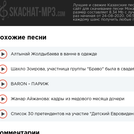
Лучшие и свежие Казахские пес
сайт для скачивание песни Мока 
размер составляет 8.34 Mb с лу
раз начиная от 24-08-2020, 06:
каждому шанс получить любые 
охожие песни
Алтынай Жолдыбаева в ванне в одежде
Шахло Зоирова, участница группы "Браво" была в сваде
BARON – ПАРИЖ
Жанар Айжанова: кадры из медового месяца дочери
омментарии