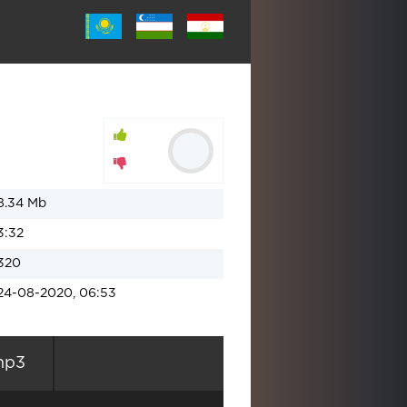
8.34 Mb
3:32
320
24-08-2020, 06:53
mp3