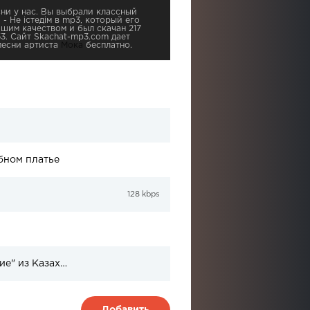
ни у нас. Вы выбрали классный
- Не істедім в mp3, который его
чшим качеством и был скачан 217
53. Сайт Skachat-mp3.com дает
песни артиста
Мока
бесплатно.
бном платье
128 kbps
Список 30 претендентов на участие "Детский Евровидение" из Казахстана