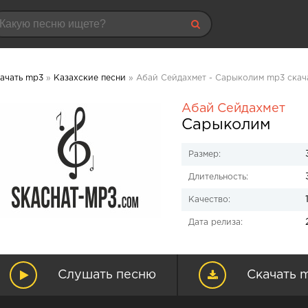
ачать mp3
»
Казахские песни
» Абай Сейдахмет - Сарыколим mp3 скач
Абай Сейдахмет
Сарыколим
Размер:
Длительность:
Качество:
Дата релиза:
Слушать песню
Скачать 