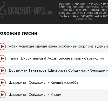
Лучшие и свежие Казахские пес
сайт для скачивание песни Аба
который его размер составляет 
был скачан 0 раз начиная от 26-
mp3.com дает каждому шанс по
Сейдахмет
бесплатно.
охожие песни
Абай Асылхан сделал жене особенный сюрприз в день 
Талгат Бисенгалиев & Асхат Бисенгалиев - Сарыколим
Досымжан Танатаров, Шахаризат Сейдахмет - Онердин
Шахаризат Сейдахмет - Кандай махаббат
Шахаризат Сейдахмет - Музам