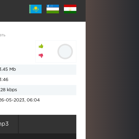
ать
3.45 Mb
3:46
128 kbps
26-05-2023, 06:04
mp3