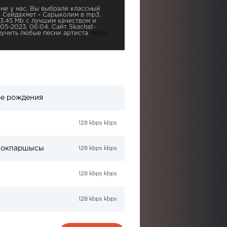
ни у нас. Вы выбрали классный
й Сейдахмет - Сарыколим в mp3,
3.45 Mb с лучшим качеством и
05-2023, 06:04. Сайт Skachat-
лучить любые песни артиста
Абай
ее рождения
128 kbps kbps
 кокпаршысы
128 kbps kbps
128 kbps kbps
128 kbps kbps