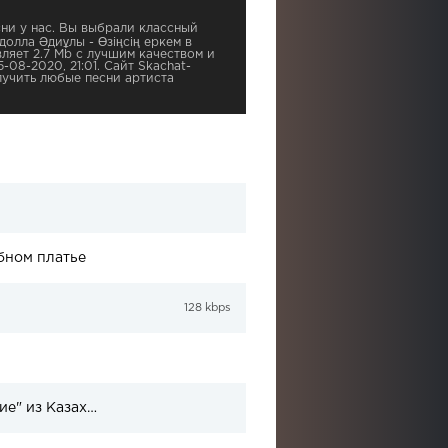
ни у нас. Вы выбрали классный
долла Әдиұлы - Өзіңсің еркем в
ляет 2.7 Mb с лучшим качеством и
-08-2020, 21:01. Сайт Skachat-
учить любые песни артиста
бном платье
128 kbps
Список 30 претендентов на участие "Детский Евровидение" из Казахстана