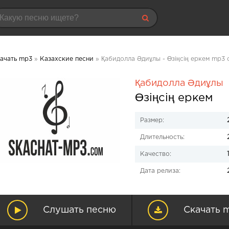
ачать mp3
»
Казахские песни
» Қабидолла Әдиұлы - Өзіңсің еркем mp3 
Қабидолла Әдиұлы
Өзіңсің еркем
Размер:
Длительность:
Качество:
Дата релиза:
Слушать песню
Скачать 