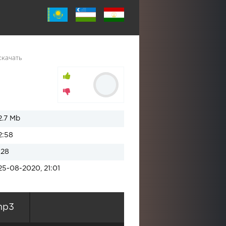
скачать
2.7 Mb
2:58
128
25-08-2020, 21:01
mp3