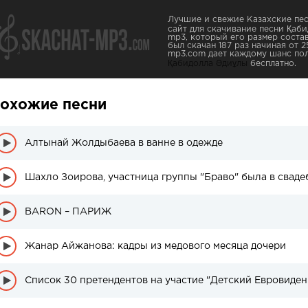
Лучшие и свежие Казахские пес
сайт для скачивание песни Қаби
mp3, который его размер состав
был скачан 187 раз начиная от 25
mp3.com дает каждому шанс пол
Қабидолла Әдиұлы
бесплатно.
охожие песни
Алтынай Жолдыбаева в ванне в одежде
Шахло Зоирова, участница группы "Браво" была в сваде
BARON – ПАРИЖ
Жанар Айжанова: кадры из медового месяца дочери