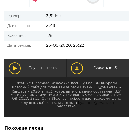
3,51 Mb
Размер:
3:49
Длительность:
128
Качество:
26-08-2020, 23:22
Дата релиза:
Слушать песню
Скачать mp3
Лучшие и свежие Казахские песни у нас. Вы выбрали
классный сайт для скачивание песни Қуаныш Құрманғазы -
Қайдасын 2020 в mp3, который его размер составляет 3,51
Mb с лучшим качеством и был скачан 173 раз начиная от 26-
08-2020, 23:22. Сайт Skachat-mp3.com дает каждому шанс
получить любые песни артиста
Қуаныш Құрманғазы
бесплатно.
Похожие песни