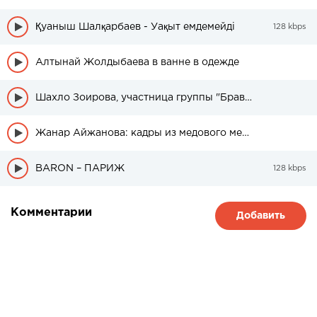
Қуаныш Шалқарбаев - Уақыт емдемейді
128 kbps
Алтынай Жолдыбаева в ванне в одежде
Шахло Зоирова, участница группы "Браво" была в свадебном платье
Жанар Айжанова: кадры из медового месяца дочери
BARON – ПАРИЖ
128 kbps
Комментарии
Добавить