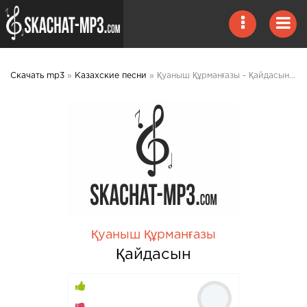
Скачать mp3
»
Казахские песни
» Қуаныш Құрманғазы - Қайдасын 2020 mp3 скачать
Қуаныш Құрманғазы
Қайдасын