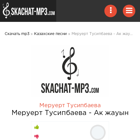
Скачать mp3
»
Казахские песни
» Меруерт Тусипбаева - Ак жауын mp3 скачать
Меруерт Тусипбаева
Меруерт Тусипбаева - Ак жауын