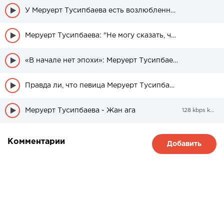
У Меруерт Тусипбаева есть возлюбленный
Меруерт Тусипбаева: "Не могу сказать, что моя красота меня порадовала"
«В начале нет эпохи»: Меруерт Тусипбаева раскритиковала Азамата Сатыбалди
Правда ли, что певица Меруерт Тусипбаева потребовала за интервью большую сумму денег?
Меруерт Тусипбаева - Жан ага
128 kbps kbps
Комментарии
Добавить