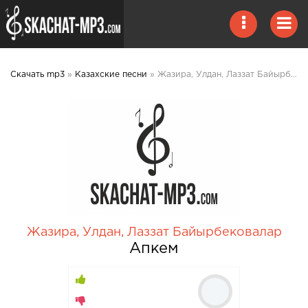
Скачать mp3
»
Казахские песни
» Жазира, Улдан, Лаззат Байырбековалар - Апкем mp3 скачать
Жазира
,
Улдан
,
Лаззат Байырбековалар
Апкем