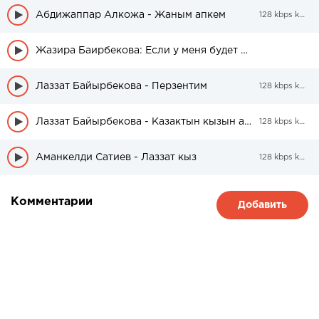
Абдижаппар Алкожа - Жаным апкем
128 kbps kbps
Жазира Баирбекова: Если у меня будет невеста, ее будет воспитывать мама
Лаззат Байырбекова - Перзентим
128 kbps kbps
Лаззат Байырбекова - Казактын кызын аяла
128 kbps kbps
Аманкелди Сатиев - Лаззат кыз
128 kbps kbps
Комментарии
Добавить