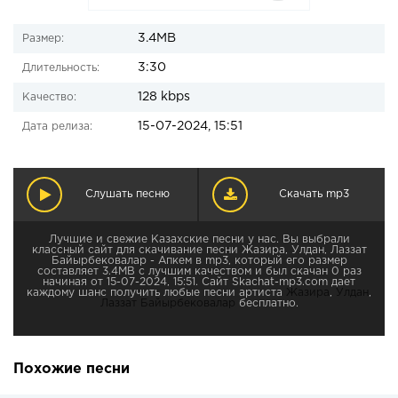
3.4MB
Размер:
3:30
Длительность:
128 kbps
Качество:
15-07-2024, 15:51
Дата релиза:
Слушать песню
Скачать mp3
Лучшие и свежие Казахские песни у нас. Вы выбрали
классный сайт для скачивание песни Жазира, Улдан, Лаззат
Байырбековалар - Апкем в mp3, который его размер
составляет 3.4MB с лучшим качеством и был скачан 0 раз
начиная от 15-07-2024, 15:51. Сайт Skachat-mp3.com дает
каждому шанс получить любые песни артиста
Жазира
,
Улдан
,
Лаззат Байырбековалар
бесплатно.
Похожие песни