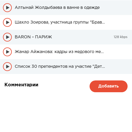
Алтынай Жолдыбаева в ванне в одежде
Шахло Зоирова, участница группы "Браво" была в свадебном платье
BARON – ПАРИЖ
128 kbps
Жанар Айжанова: кадры из медового месяца дочери
Список 30 претендентов на участие "Детский Евровидение" из Казахстана
Комментарии
Добавить