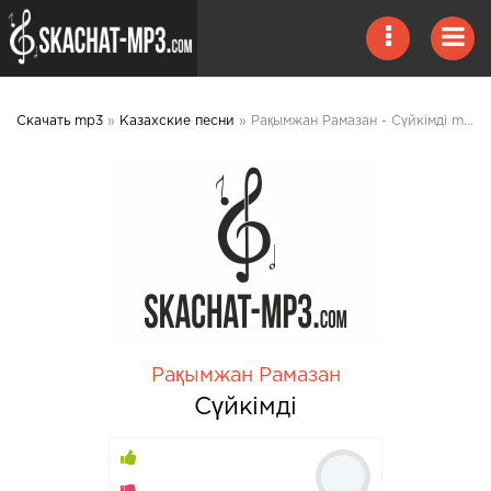
Скачать mp3
»
Казахские песни
» Рақымжан Рамазан - Сүйкімді mp3 скачать
Рақымжан Рамазан
Сүйкімді