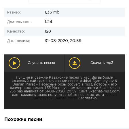
1,33 Mb
Размер:
1:24
Длительность:
128
Качество:
31-08-2020, 20:59
Дата релиза:
Слушать песню
Скачать mp3
Лучшие и свежие Казахские песни у нас. Вы выбрали
классный сайт для скачивание песни Askhat Djampeysov &
Duman Marat - Небесные розы (cover) в mp3, который его
размер составляет 1,33 Mb с лучшим качеством и был скачан
253 раз начиная от 31-08-2020, 20:59. Сайт Skachat-mp3.com
дает каждому шанс получить любые песни артиста
Askhat
Djampeysov
,
Duman Marat
бесплатно.
Похожие песни