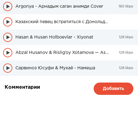
Argonya - Арнадым саган анимди Cover
160 kbps
Казахский певец встретиться с Донольдом Трампом в США
Hasan & Husan Holboevlar - Xiyonat
128 kbps
Abzal Husanov & Rislig’oy Xotamova — Asragil
128 kbps
Сарвиноз Юсуфи & Мухаё - Намеша
128 kbps
Комментарии
Добавить