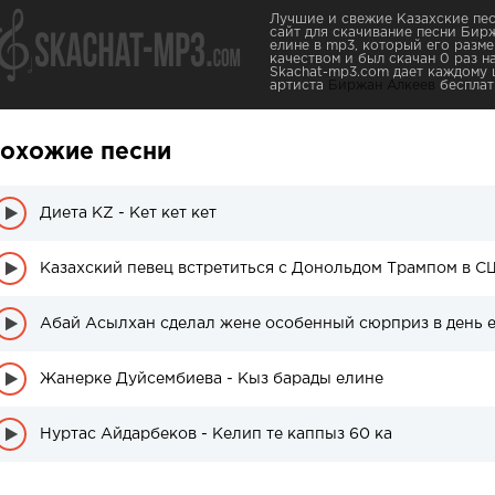
Лучшие и свежие Казахские пес
сайт для скачивание песни Бир
елине в mp3, который его разме
качеством и был скачан 0 раз на
Skachat-mp3.com дает каждому 
артиста
Биржан Алкеев
бесплат
охожие песни
Диета KZ - Кет кет кет
Казахский певец встретиться с Донольдом Трампом в 
Абай Асылхан сделал жене особенный сюрприз в день 
Жанерке Дуйсембиева - Кыз барады елине
Нуртас Айдарбеков - Келип те каппыз 60 ка