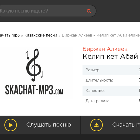
ачать mp3
»
Казахские песни
» Биржан Алкеев – Келип кет Абай елине
Биржан Алкеев
Келип кет Абай
Размер:
Длительность:
Качество:
Дата релиза:
Слушать песню
Скачать 