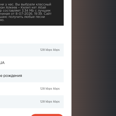
ни у нас. Вы выбрали классный
жан Алкеев – Келип кет Абай
р составляет 3.34 Mb с лучшим
чиная от 8-07-2026, 19:39. Сайт
шанс получить любые песни
но.
128 kbps kbps
США
ее рождения
128 kbps kbps
128 kbps kbps