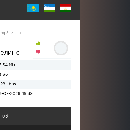
 mp3 скачать
 елине
3.34 Mb
3:36
128 kbps
8-07-2026, 19:39
mp3