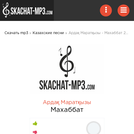
Скачать mp3
»
Казахские песни
» Ардақ Маратқызы - Махаббат 2020 mp3 скачать
Ардақ Маратқызы
Махаббат