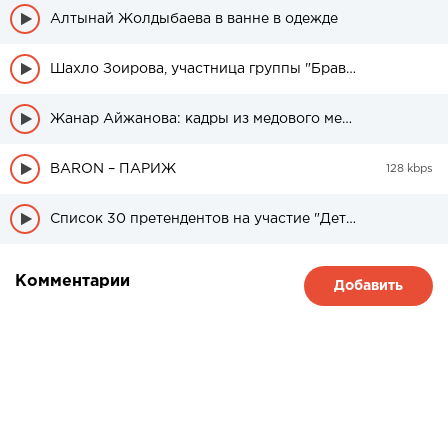
Алтынай Жолдыбаева в ванне в одежде
Шахло Зоирова, участница группы "Браво" была в свадебном платье
Жанар Айжанова: кадры из медового месяца дочери
BARON – ПАРИЖ
128 kbps
Список 30 претендентов на участие "Детский Евровидение" из Казахстана
Комментарии
Добавить