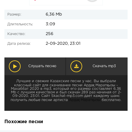
6,36 Mb
Размер:
3:09
Длительность:
256
Качество:
2-09-2020, 23:01
Дата релиза:
Слушать песню
Скачать mp3
Лучшие и свежие Казахские песни у нас. Вы выбрали
классный сайт для скачивание песни Ардақ Маратқызы -
Махаббат 2020 в mp3, который его размер составляет 6,36
Mb с лучшим качеством и был скачан 289 раз начиная от 2-
09-2020, 23:01. Сайт Skachat-mp3.com дает каждому шанс
получить любые песни артиста
Ардақ Маратқызы
бесплатно.
Похожие песни