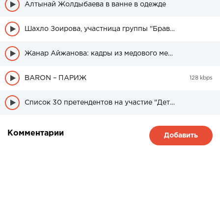
Алтынай Жолдыбаева в ванне в одежде
Шахло Зоирова, участница группы "Браво" была в свадебном платье
Жанар Айжанова: кадры из медового месяца дочери
BARON – ПАРИЖ
128 kbps
Список 30 претендентов на участие "Детский Евровидение" из Казахстана
Комментарии
Добавить