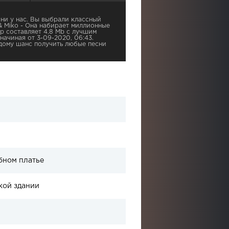
ни у нас. Вы выбрали классный
 & Miko - Она набирает миллионные
р составляет 4,8 Mb с лучшим
начиная от 3-09-2020, 06:43.
дому шанс получить любые песни
бном платье
кой здании