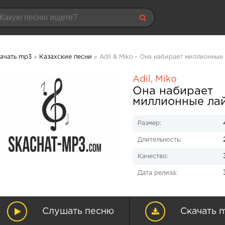
ачать mp3
»
Казахские песни
» Adil & Miko - Она набирает миллионные
Adil
,
Miko
Она набирает
миллионные ла
Размер:
Длительность:
Качество:
Дата релиза:
Слушать песню
Скачать 