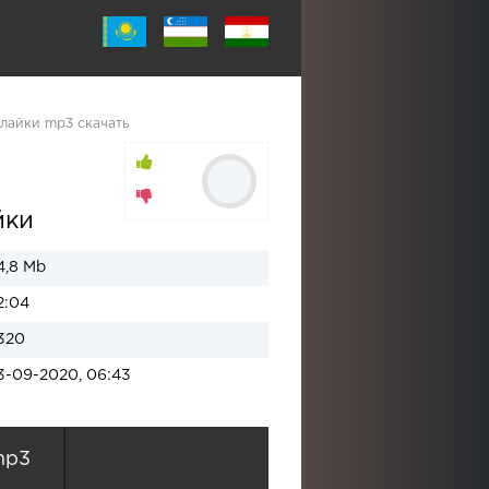
 лайки mp3 скачать
йки
4,8 Mb
2:04
320
3-09-2020, 06:43
mp3