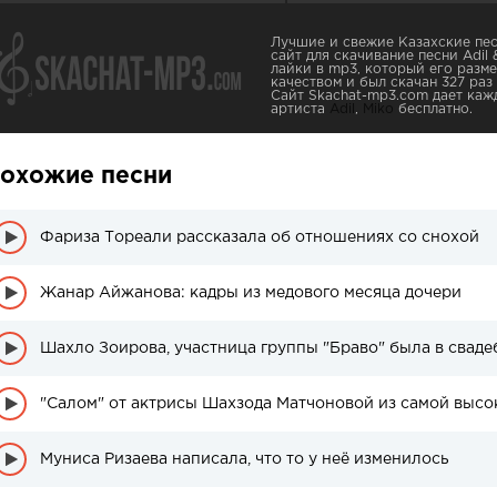
Лучшие и свежие Казахские пес
сайт для скачивание песни Adil
лайки в mp3, который его разме
качеством и был скачан 327 раз 
Сайт Skachat-mp3.com дает каж
артиста
Adil
,
Miko
бесплатно.
охожие песни
Фариза Тореали рассказала об отношениях со снохой
Жанар Айжанова: кадры из медового месяца дочери
Шахло Зоирова, участница группы "Браво" была в сваде
"Салом" от актрисы Шахзода Матчоновой из самой высо
Муниса Ризаева написала, что то у неё изменилось