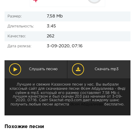
7,58 Mb
Размер:
3:45
Длительность:
262
Качество:
3-09-2020, 07:16
Дата релиза:
Слушать песню
Скачать mp3
Лучшие и свежие Казахские песни у нас. Вы выбрали
классный сайт для скачивание песни Әсем Абдуалиева - Әнді
сүйем в mp3, который его размер составляет 7,58 Mb с
лучшим качеством и был скачан 203 раз начиная от 3-09-
2020, 07:16. Сайт Skachat-mp3.com дает каждому шанс
получить любые песни артиста
Әсем Абдуалиева
бесплатно.
Похожие песни