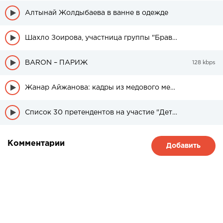
Алтынай Жолдыбаева в ванне в одежде
Шахло Зоирова, участница группы "Браво" была в свадебном платье
BARON – ПАРИЖ
128 kbps
Жанар Айжанова: кадры из медового месяца дочери
Список 30 претендентов на участие "Детский Евровидение" из Казахстана
Комментарии
Добавить