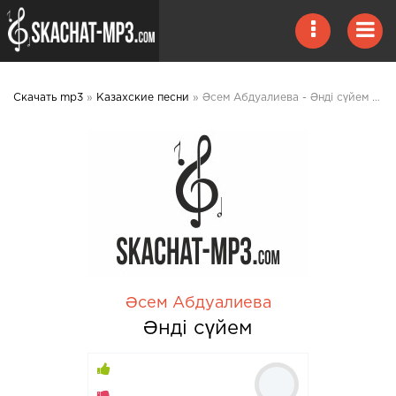
Скачать mp3
»
Казахские песни
» Әсем Абдуалиева - Әнді сүйем mp3 скачать
Әсем Абдуалиева
Әнді сүйем