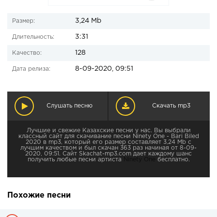
3,24 Mb
Размер:
3:31
Длительность:
128
Качество:
8-09-2020, 09:51
Дата релиза:
Слушать песню
Скачать mp3
Лучшие и свежие Казахские песни у нас. Вы выбрали
классный сайт для скачивание песни Ninety One - Bari Biled
2020 в mp3, который его размер составляет 3,24 Mb с
лучшим качеством и был скачан 363 раз начиная от 8-09-
2020, 09:51. Сайт Skachat-mp3.com дает каждому шанс
получить любые песни артиста
Ninety One
бесплатно.
Похожие песни