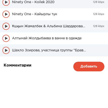
Ninety One - Koilek 2020
128 kbps
Ninety One - Кайырлы түн
128 kbps
Ұшқын Жамалбек & Альбина Шардарова - Сүйгеннен ғой бұның бәрі
128 kbps
Алтынай Жолдыбаева в ванне в одежде
Шахло Зоирова, участница группы "Браво" была в свадебном платье
Комментарии
Добавить