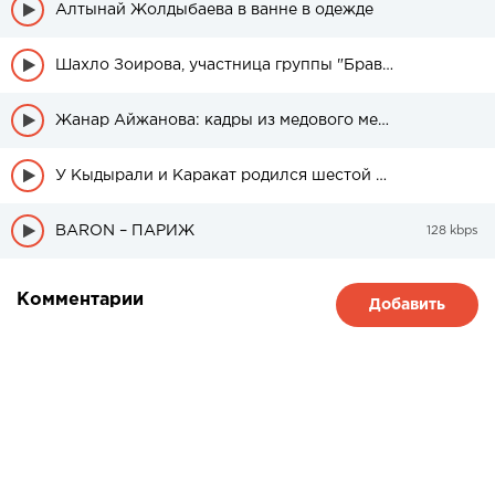
Алтынай Жолдыбаева в ванне в одежде
Шахло Зоирова, участница группы "Браво" была в свадебном платье
Жанар Айжанова: кадры из медового месяца дочери
У Кыдырали и Каракат родился шестой ребенок
BARON – ПАРИЖ
128 kbps
Комментарии
Добавить