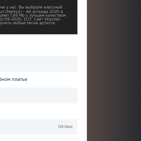
ни у нас. Вы выбрали классный
ыз (Narkyz) - Ай астында 2020 в
ляет 1,99 Mb с лучшим качеством
12-09-2020, 12:17. Сайт Skachat-
учить любые песни артиста
бном платье
128 kbps