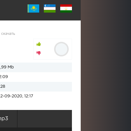
 скачать
1,99 Mb
2:09
128
12-09-2020, 12:17
mp3