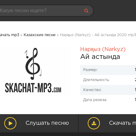
ачать mp3
»
Казахские песни
» Нарқыз (Narkyz) - Ай астында 2020 mp3
Нарқыз (Narkyz)
Ай астында
Размер:
Длительность:
Качество:
Дата релиза:
Слушать песню
Скачать 