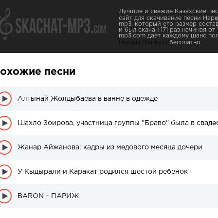
Лучшие и свежие Казахские пес
сайт для скачивание песни Нарқ
mp3, который его размер состав
и был скачан 171 раз начиная от 
mp3.com дает каждому шанс пол
Нарқыз (Narkyz)
бесплатно.
охожие песни
Алтынай Жолдыбаева в ванне в одежде
Шахло Зоирова, участница группы "Браво" была в сваде
Жанар Айжанова: кадры из медового месяца дочери
У Кыдырали и Каракат родился шестой ребенок
BARON – ПАРИЖ