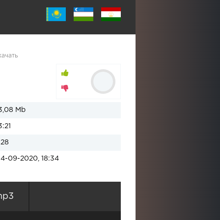
качать
3,08 Mb
3:21
128
14-09-2020, 18:34
mp3