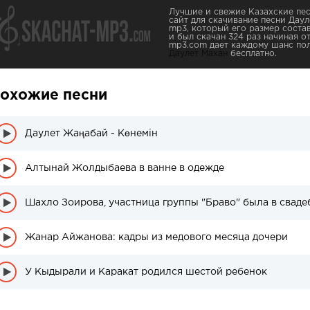
Лучшие и свежие Казахские пес
сайт для скачивание песни Дауле
mp3, который его размер соста
и был скачан 324 раз начиная от
mp3.com дает каждому шанс пол
Даулет Махан
бесплатно.
охожие песни
Даулет Жаңабай - Көнемін
Алтынай Жолдыбаева в ванне в одежде
Шахло Зоирова, участница группы "Браво" была в сваде
Жанар Айжанова: кадры из медового месяца дочери
У Кыдырали и Каракат родился шестой ребенок