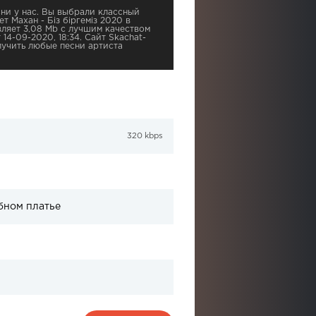
ни у нас. Вы выбрали классный
т Махан - Біз біргеміз 2020 в
вляет 3,08 Mb с лучшим качеством
 14-09-2020, 18:34. Сайт Skachat-
учить любые песни артиста
320 kbps
бном платье