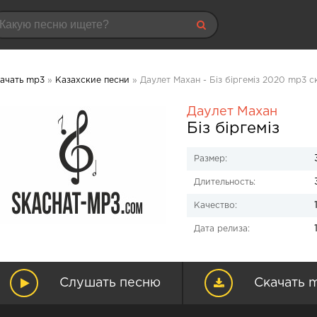
ачать mp3
»
Казахские песни
» Даулет Махан - Біз біргеміз 2020 mp3 с
Даулет Махан
Біз біргеміз
Размер:
Длительность:
Качество:
Дата релиза:
Слушать песню
Скачать 