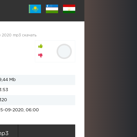
е 2020 mp3 скачать
9,44 Mb
3:53
320
15-09-2020, 06:00
mp3