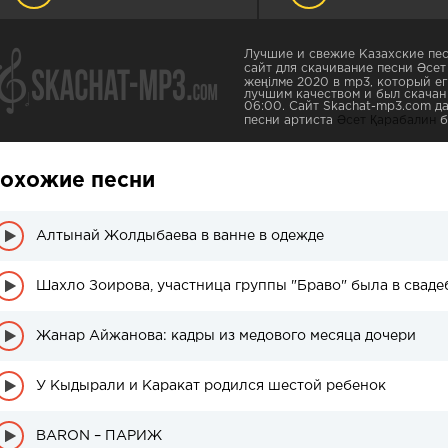
Лучшие и свежие Казахские пес
сайт для скачивание песни Әсет
жеңілме 2020 в mp3, который ег
лучшим качеством и был скачан 
06:00. Сайт Skachat-mp3.com д
песни артиста
Әсет Қарабалин
б
охожие песни
Алтынай Жолдыбаева в ванне в одежде
Шахло Зоирова, участница группы "Браво" была в сваде
Жанар Айжанова: кадры из медового месяца дочери
У Кыдырали и Каракат родился шестой ребенок
BARON – ПАРИЖ