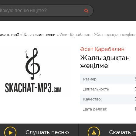
ачать mp3
»
Казахские песни
» Әсет Қарабалин - Жалғыздықтан жеңілм
Әсет Қарабалин
Жалғыздықтан
жеңілме
Размер:
Длительность:
Качество:
Дата релиза:
Слушать песню
Скачать 