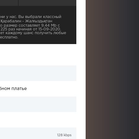
ни у нас. Вы выбрали классный
 Қарабалин - Жалғыздықтан
о размер составляет 9,44 Mb с
225 раз начиная от 15-09-2020,
ает каждому шанс получить любые
есплатно.
бном платье
128 kbps