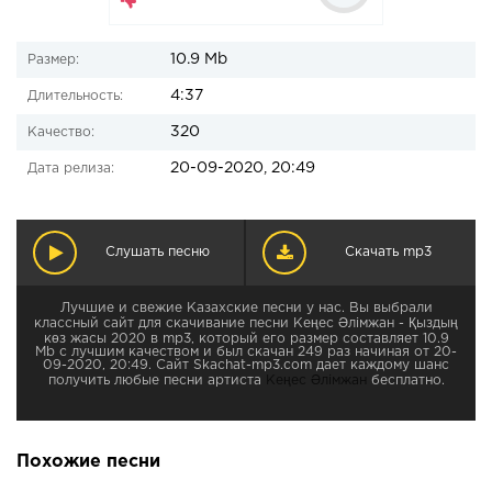
10.9 Mb
Размер:
4:37
Длительность:
320
Качество:
20-09-2020, 20:49
Дата релиза:
Слушать песню
Скачать mp3
Лучшие и свежие Казахские песни у нас. Вы выбрали
классный сайт для скачивание песни Кеңес Әлімжан - Қыздың
көз жасы 2020 в mp3, который его размер составляет 10.9
Mb с лучшим качеством и был скачан 249 раз начиная от 20-
09-2020, 20:49. Сайт Skachat-mp3.com дает каждому шанс
получить любые песни артиста
Кеңес Әлімжан
бесплатно.
Похожие песни