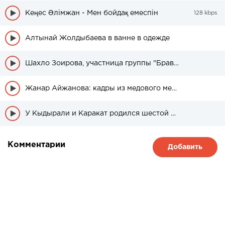
Кеңес Әлімжан - Мен бойдақ емеспін
128 kbps
Алтынай Жолдыбаева в ванне в одежде
Шахло Зоирова, участница группы "Браво" была в свадебном платье
Жанар Айжанова: кадры из медового месяца дочери
У Кыдырали и Каракат родился шестой ребенок
Комментарии
Добавить