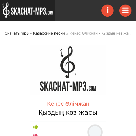
Скачать mp3
»
Казахские песни
» Кеңес Әлімжан - Қыздың көз жасы 2020 mp3 скачать
Кеңес Әлімжан
Қыздың көз жасы