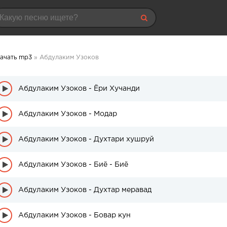
ачать mp3
» Абдулаким Узоков
Абдулаким Узоков - Ёри Хучанди
Абдулаким Узоков - Модар
Абдулаким Узоков - Духтари хушруй
Абдулаким Узоков - Биё - Биё
Абдулаким Узоков - Духтар меравад
Абдулаким Узоков - Бовар кун