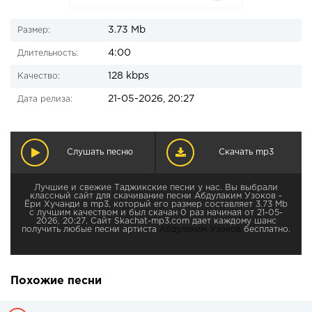
3.73 Mb
Размер:
4:00
Длительность:
128 kbps
Качество:
21-05-2026, 20:27
Дата релиза:
Слушать песню
Скачать mp3
Лучшие и свежие Таджикские песни у нас. Вы выбрали
классный сайт для скачивание песни Абдулаким Узоков -
Ёри Хучанди в mp3, который его размер составляет 3.73 Mb
с лучшим качеством и был скачан 0 раз начиная от 21-05-
2026, 20:27. Сайт Skachat-mp3.com дает каждому шанс
получить любые песни артиста
Абдулаким Узоков
бесплатно.
Похожие песни