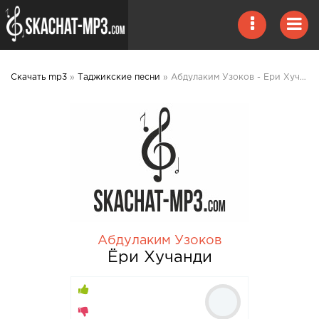
Скачать mp3
»
Таджикские песни
» Абдулаким Узоков - Ёри Хучанди mp3 скачать
Абдулаким Узоков
Ёри Хучанди