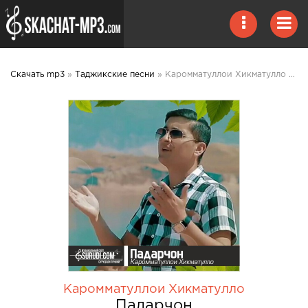
Скачать mp3
»
Таджикские песни
» Каромматуллои Хикматулло - Падарчон mp3 скачать
Каромматуллои Хикматулло
Падарчон