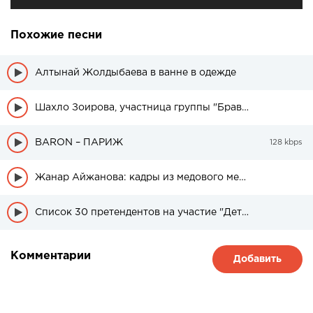
Похожие песни
Алтынай Жолдыбаева в ванне в одежде
Шахло Зоирова, участница группы "Браво" была в свадебном платье
BARON – ПАРИЖ
128 kbps
Жанар Айжанова: кадры из медового месяца дочери
Список 30 претендентов на участие "Детский Евровидение" из Казахстана
Комментарии
Добавить