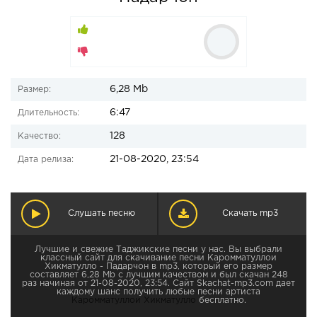
6,28 Mb
Размер:
6:47
Длительность:
128
Качество:
21-08-2020, 23:54
Дата релиза:
Слушать песню
Скачать mp3
Лучшие и свежие Таджикские песни у нас. Вы выбрали
классный сайт для скачивание песни Каромматуллои
Хикматулло - Падарчон в mp3, который его размер
составляет 6,28 Mb с лучшим качеством и был скачан 248
раз начиная от 21-08-2020, 23:54. Сайт Skachat-mp3.com дает
каждому шанс получить любые песни артиста
Каромматуллои Хикматулло
бесплатно.