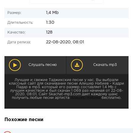
1,4 Mb
Размер:
1:30
Длительность:
128
Качество:
22-08-2020, 08:01
Дата релиза:
Слушать песню
Скачать mp3
Лучшие и свежие Таджикские песни у нас. Вы выбрали
классный сайт для скачивание песни Алишер Набиев - Кадри
Падар в mp3, который его размер составляет 1,4 Mb с
лучшим качеством и был скачан 1 069 раз начиная от 22-08-
2020, 08:01. Сайт Skachat-mp3.com дает каждому шанс
получить любые песни артиста
Алишер Набиев
бесплатно.
Похожие песни