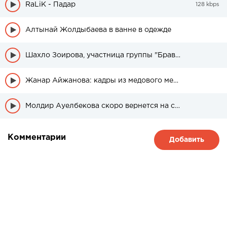
RaLiK - Падар
128 kbps
Алтынай Жолдыбаева в ванне в одежде
Шахло Зоирова, участница группы "Браво" была в свадебном платье
Жанар Айжанова: кадры из медового месяца дочери
Молдир Ауелбекова скоро вернется на сцену
Комментарии
Добавить