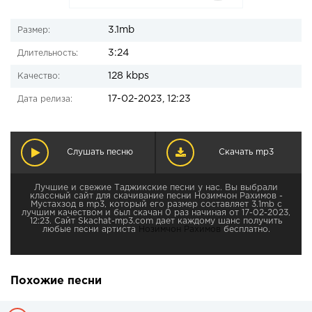
3.1mb
Размер:
3:24
Длительность:
128 kbps
Качество:
17-02-2023, 12:23
Дата релиза:
Слушать песню
Скачать mp3
Лучшие и свежие Таджикские песни у нас. Вы выбрали
классный сайт для скачивание песни Нозимчон Рахимов -
Мустахзод в mp3, который его размер составляет 3.1mb с
лучшим качеством и был скачан 0 раз начиная от 17-02-2023,
12:23. Сайт Skachat-mp3.com дает каждому шанс получить
любые песни артиста
Нозимчон Рахимов
бесплатно.
Похожие песни