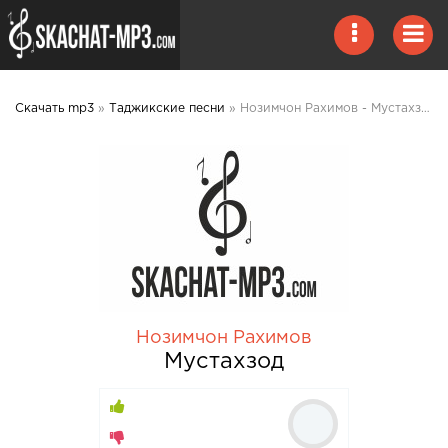
Скачать mp3
»
Таджикские песни
» Нозимчон Рахимов - Мустахзод mp3 скачать
Нозимчон Рахимов
Мустахзод