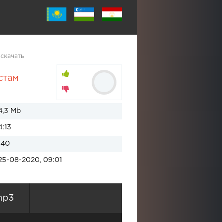
скачать
стам
4,3 Mb
4:13
140
25-08-2020, 09:01
mp3