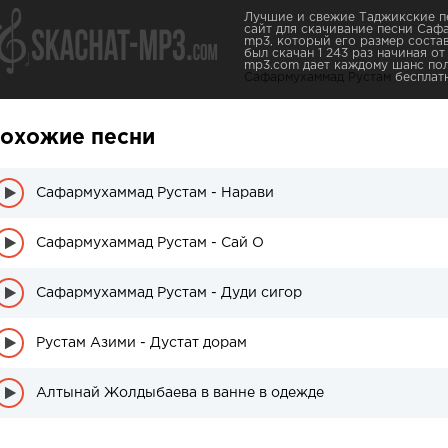
Лучшие и свежие Таджикские пе
сайт для скачивание песни Саф
mp3, который его размер состав
был скачан 1 243 раз начиная от
mp3.com дает каждому шанс пол
Сафармухаммад Рустам
бесплатн
охожие песни
Сафармухаммад Рустам - Нарави
Сафармухаммад Рустам - Сай О
Сафармухаммад Рустам - Дуди сигор
Рустам Азими - Дустат дорам
Алтынай Жолдыбаева в ванне в одежде