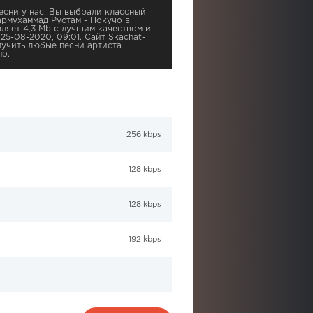
сни у нас. Вы выбрали классный
армухаммад Рустам - Нокучо в
ляет 4,3 Mb с лучшим качеством и
 25-08-2020, 09:01. Сайт Skachat-
учить любые песни артиста
о.
256 kbps
128 kbps
128 kbps
192 kbps