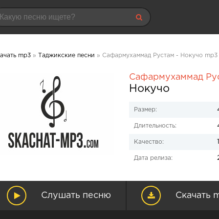
ачать mp3
»
Таджикские песни
» Сафармухаммад Рустам - Нокучо mp3 
Сафармухаммад Ру
Нокучо
Размер:
Длительность:
Качество:
Дата релиза:
Слушать песню
Скачать 