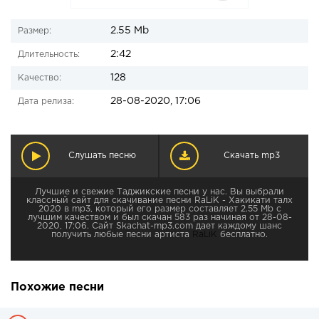
2.55 Mb
Размер:
2:42
Длительность:
128
Качество:
28-08-2020, 17:06
Дата релиза:
Слушать песню
Скачать mp3
Лучшие и свежие Таджикские песни у нас. Вы выбрали
классный сайт для скачивание песни RaLiK - Хакикати талх
2020 в mp3, который его размер составляет 2.55 Mb с
лучшим качеством и был скачан 583 раз начиная от 28-08-
2020, 17:06. Сайт Skachat-mp3.com дает каждому шанс
получить любые песни артиста
RaLiK
бесплатно.
Похожие песни