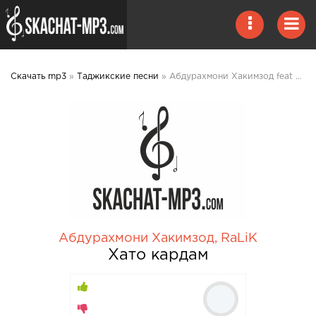
Скачать mp3
»
Таджикские песни
» Абдурахмони Хакимзод feat RaLiK - Хато кардам mp3 скачать
Абдурахмони Хакимзод
,
RaLiK
Хато кардам