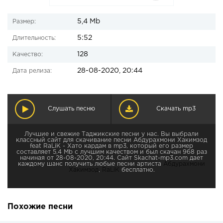
5,4 Mb
Размер:
5:52
Длительность:
128
Качество:
28-08-2020, 20:44
Дата релиза:
Слушать песню
Скачать mp3
Лучшие и свежие Таджикские песни у нас. Вы выбрали
классный сайт для скачивание песни Абдурахмони Хакимзод
feat RaLiK - Хато кардам в mp3, который его размер
составляет 5,4 Mb с лучшим качеством и был скачан 968 раз
начиная от 28-08-2020, 20:44. Сайт Skachat-mp3.com дает
каждому шанс получить любые песни артиста
Абдурахмони
Хакимзод
,
RaLiK
бесплатно.
Похожие песни