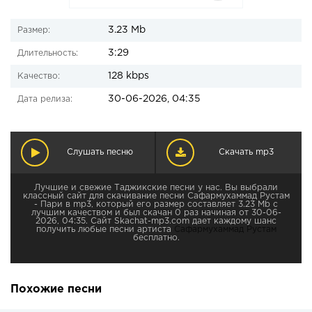
3.23 Mb
Размер:
3:29
Длительность:
128 kbps
Качество:
30-06-2026, 04:35
Дата релиза:
Слушать песню
Скачать mp3
Лучшие и свежие Таджикские песни у нас. Вы выбрали
классный сайт для скачивание песни Сафармухаммад Рустам
- Пари в mp3, который его размер составляет 3.23 Mb с
лучшим качеством и был скачан 0 раз начиная от 30-06-
2026, 04:35. Сайт Skachat-mp3.com дает каждому шанс
получить любые песни артиста
Сафармухаммад Рустам
бесплатно.
Похожие песни