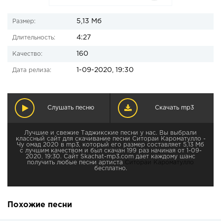
5,13 Мб
Размер:
4:27
Длительность:
160
Качество:
1-09-2020, 19:30
Дата релиза:
Слушать песню
Скачать mp3
Лучшие и свежие Таджикские песни у нас. Вы выбрали
классный сайт для скачивание песни Ситораи Кароматулло -
Чу омад 2020 в mp3, который его размер составляет 5,13 Мб
с лучшим качеством и был скачан 199 раз начиная от 1-09-
2020, 19:30. Сайт Skachat-mp3.com дает каждому шанс
получить любые песни артиста
Ситораи Кароматулло
бесплатно.
Похожие песни