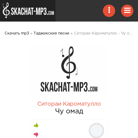
Скачать mp3
»
Таджикские песни
» Ситораи Кароматулло - Чу омад 2020 mp3 скачать
Ситораи Кароматулло
Чу омад