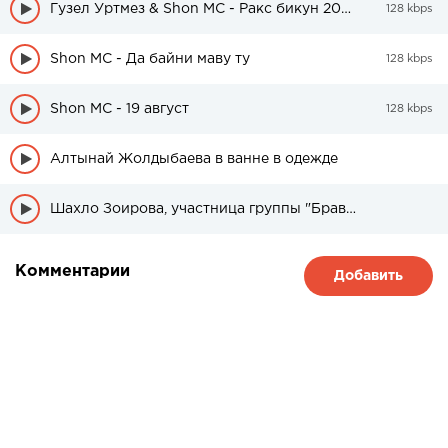
Гузел Уртмез & Shon MC - Ракс бикун 2020
128 kbps
Shon MC - Да байни маву ту
128 kbps
Shon MC - 19 август
128 kbps
Алтынай Жолдыбаева в ванне в одежде
Шахло Зоирова, участница группы "Браво" была в свадебном платье
Комментарии
Добавить