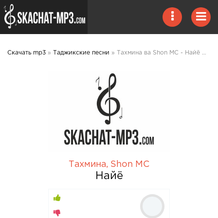
Скачать mp3
»
Таджикские песни
» Тахмина ва Shon MC - Найё mp3 скачать
Тахмина
,
Shon MC
Найё