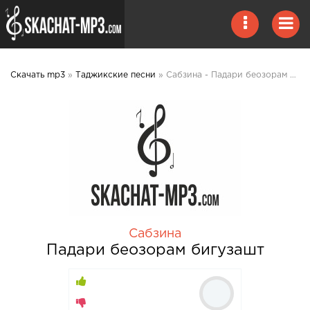
Скачать mp3
»
Таджикские песни
» Сабзина - Падари беозорам бигузашт mp3 скачать
Сабзина
Падари беозорам бигузашт