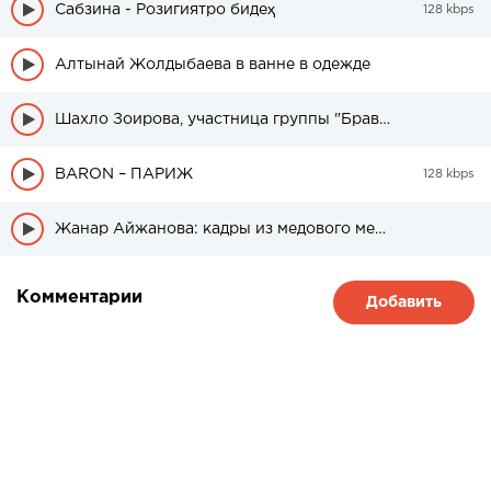
Сабзина - Розигиятро бидеҳ
128 kbps
Алтынай Жолдыбаева в ванне в одежде
Шахло Зоирова, участница группы "Браво" была в свадебном платье
BARON – ПАРИЖ
128 kbps
Жанар Айжанова: кадры из медового месяца дочери
Комментарии
Добавить