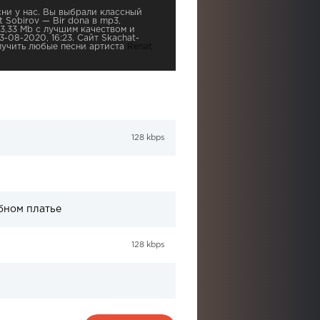
ни у нас. Вы выбрали классный
 Sobirov — Bir dona в mp3,
3,33 Mb с лучшим качеством и
3-08-2020, 16:23. Сайт Skachat-
лучить любые песни артиста
Renat
128 kbps
бном платье
128 kbps