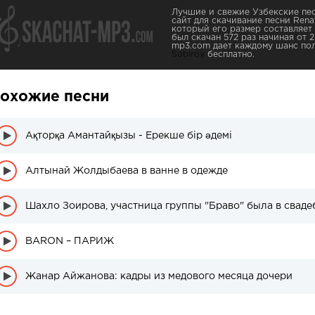
Лучшие и свежие Узбекские пес
сайт для скачивание песни Renat
который его размер составляет 
был скачан 572 раз начиная от 2
mp3.com дает каждому шанс по
Sobirov
бесплатно.
охожие песни
Ақторқа Амантайқызы - Ерекше бір әдемі
Алтынай Жолдыбаева в ванне в одежде
Шахло Зоирова, участница группы "Браво" была в сваде
BARON – ПАРИЖ
Жанар Айжанова: кадры из медового месяца дочери