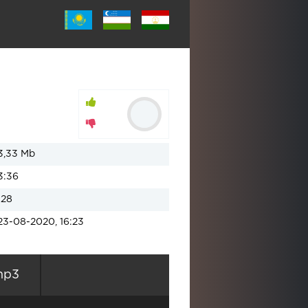
3,33 Mb
3:36
128
23-08-2020, 16:23
mp3