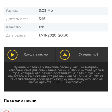
3,03 Mb
Размер:
3:15
Длительность:
128
Качество:
17-11-2020, 20:30
Дата релиза:
Слушать песню
Скачать mp3
Лучшие и свежие Узбекские песни у нас. Вы выбрали
классный сайт для скачивание песни Xushnud — Yona-yona в
mp3, который его размер составляет 3,03 Mb с лучшим
качеством и был скачан 232 раз начиная от 17-11-2020, 20:30.
Сайт Skachat-mp3.com дает каждому шанс получить любые
песни артиста
Xushnud
бесплатно.
Похожие песни