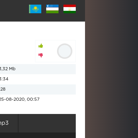
3,32 Mb
3:34
128
25-08-2020, 00:57
mp3