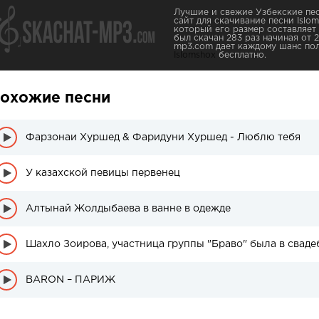
Лучшие и свежие Узбекские пес
сайт для скачивание песни Islo
который его размер составляет 
был скачан 283 раз начиная от 2
mp3.com дает каждому шанс пол
Islomshox
бесплатно.
охожие песни
Фарзонаи Хуршед & Фаридуни Хуршед - Люблю тебя
У казахской певицы первенец
Алтынай Жолдыбаева в ванне в одежде
Шахло Зоирова, участница группы "Браво" была в сваде
BARON – ПАРИЖ