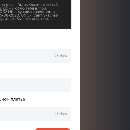
ни у нас. Вы выбрали классный
mshox - Люблю тебя в mp3,
3,32 Mb с лучшим качеством и
5-08-2020, 00:57. Сайт Skachat-
учить любые песни артиста
128 kbps
бном платье
128 kbps