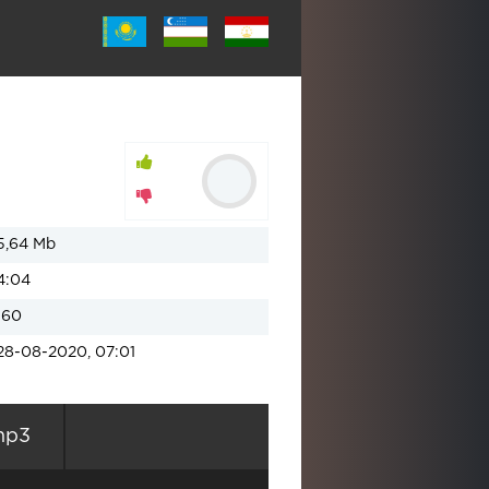
5,64 Mb
4:04
160
28-08-2020, 07:01
mp3