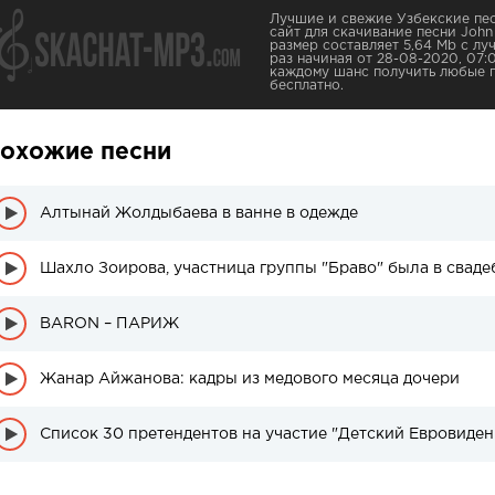
Лучшие и свежие Узбекские пес
сайт для скачивание песни Joh
размер составляет 5,64 Mb с лу
раз начиная от 28-08-2020, 07:
каждому шанс получить любые 
бесплатно.
охожие песни
Алтынай Жолдыбаева в ванне в одежде
Шахло Зоирова, участница группы "Браво" была в сваде
BARON – ПАРИЖ
Жанар Айжанова: кадры из медового месяца дочери