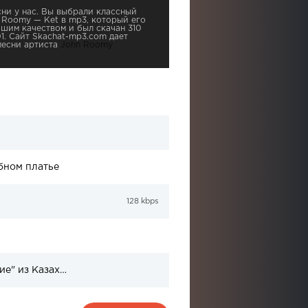
ни у нас. Вы выбрали классный
n Roomy — Ket в mp3, который его
чшим качеством и был скачан 310
01. Сайт Skachat-mp3.com дает
песни артиста
John Roomy
бном платье
128 kbps
Список 30 претендентов на участие "Детский Евровидение" из Казахстана