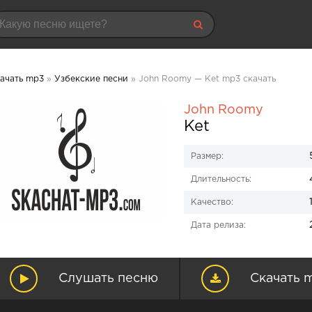
ачать mp3
»
Узбекские песни
» John Roomy — Ket mp3 скачать
John Roomy
Ket
Размер:
Длительность:
Качество:
Дата релиза:
Слушать песню
Скачать 