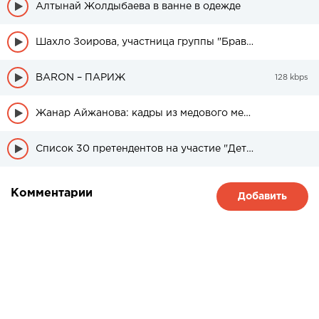
Алтынай Жолдыбаева в ванне в одежде
Шахло Зоирова, участница группы "Браво" была в свадебном платье
BARON – ПАРИЖ
128 kbps
Жанар Айжанова: кадры из медового месяца дочери
Список 30 претендентов на участие "Детский Евровидение" из Казахстана
Комментарии
Добавить