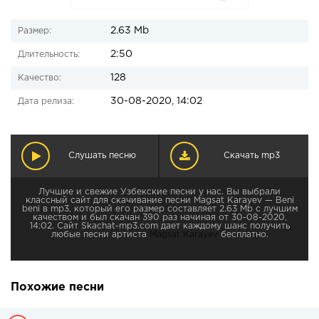
2.63 Mb
Размер:
2:50
Длительность:
128
Качество:
30-08-2020, 14:02
Дата релиза:
Слушать песню
Скачать mp3
Лучшие и свежие Узбекские песни у нас. Вы выбрали
классный сайт для скачивание песни Magsat Karayev — Beni
beni в mp3, который его размер составляет 2.63 Mb с лучшим
качеством и был скачан 390 раз начиная от 30-08-2020,
14:02. Сайт Skachat-mp3.com дает каждому шанс получить
любые песни артиста
Magsat Karayev
бесплатно.
Похожие песни