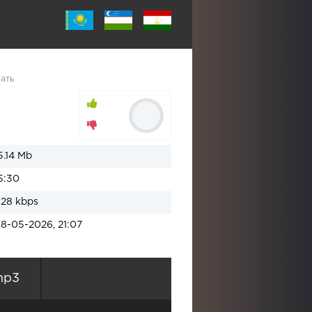
чать
5.14 Mb
5:30
128 kbps
18-05-2026, 21:07
mp3