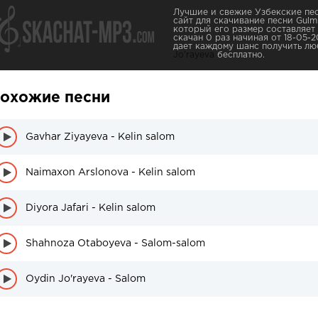
Лучшие и свежие Узбекские пес
сайт для скачивание песни Gulmir
который его размер составляет 
скачан 0 раз начиная от 18-05-2
дает каждому шанс получить лю
Jo'rayeva
бесплатно.
охожие песни
Gavhar Ziyayeva - Kelin salom
Naimaxon Arslonova - Kelin salom
Diyora Jafari - Kelin salom
Shahnoza Otaboyeva - Salom-salom
Oydin Jo'rayeva - Salom