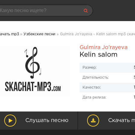
ачать mp3
»
Узбекские песни
» Gulmira Jo'rayeva - Kelin salom mp3 ска
Gulmira Jo'rayeva
Kelin salom
Размер:
Длительность:
Качество:
Дата релиза:
Слушать песню
Скачать 