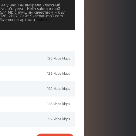
ни у нас. Вы выбрали классный
a Jo'rayeva - Kelin salom в mp3,
5.14 Mb с лучшим качеством и был
026, 21:07. Сайт Skachat-mp3.com
бые песни артиста
Gulmira
128 kbps kbps
128 kbps kbps
192 kbps kbps
128 kbps kbps
192 kbps kbps