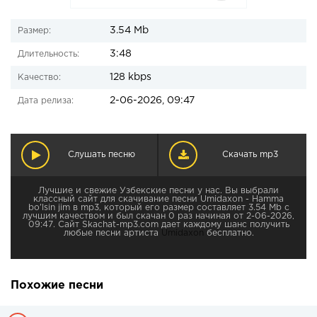
3.54 Mb
Размер:
3:48
Длительность:
128 kbps
Качество:
2-06-2026, 09:47
Дата релиза:
Слушать песню
Скачать mp3
Лучшие и свежие Узбекские песни у нас. Вы выбрали
классный сайт для скачивание песни Umidaxon - Hamma
bo'lsin jim в mp3, который его размер составляет 3.54 Mb с
лучшим качеством и был скачан 0 раз начиная от 2-06-2026,
09:47. Сайт Skachat-mp3.com дает каждому шанс получить
любые песни артиста
Umidaxon
бесплатно.
Похожие песни