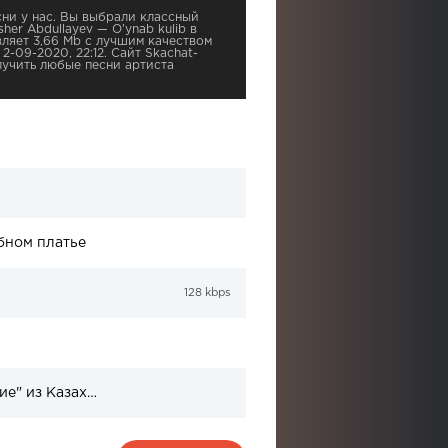
ни у нас. Вы выбрали классный
her Abdullayev — O’ynab kulib в
вляет 3,66 Mb с лучшим качеством
 2-09-2020, 22:12. Сайт Skachat-
учить любые песни артиста
бном платье
128 kbps
Список 30 претендентов на участие "Детский Евровидение" из Казахстана