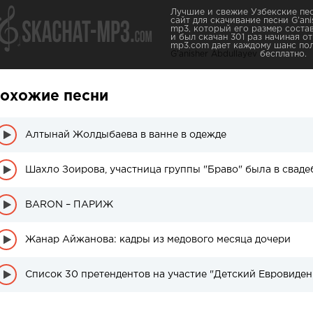
Лучшие и свежие Узбекские пес
сайт для скачивание песни G’anis
mp3, который его размер соста
и был скачан 301 раз начиная от
mp3.com дает каждому шанс пол
G’anisher Abdullayev
бесплатно.
охожие песни
Алтынай Жолдыбаева в ванне в одежде
Шахло Зоирова, участница группы "Браво" была в сваде
BARON – ПАРИЖ
Жанар Айжанова: кадры из медового месяца дочери