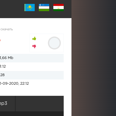
 скачать
v
3,66 Mb
3:12
128
2-09-2020, 22:12
mp3