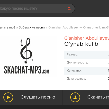
ачать mp3
»
Узбекские песни
» G’anisher Abdullayev — O’ynab kulib mp3
G’anisher Abdullaye
O’ynab kulib
Размер:
Длительность:
Качество:
Дата релиза:
Слушать песню
Скачать 