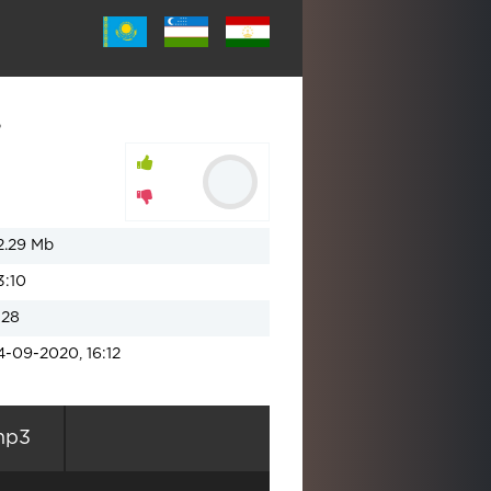
ь
2.29 Mb
3:10
128
4-09-2020, 16:12
mp3