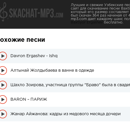
Лучшие и свежие Узбекские пес
сайт для скачивание песни Baxti
который его размер составляет 
был скачан 364 раз начиная от 4
mp3.com дает каждому шанс пол
Baxtiyor Ergashev
бесплатно.
охожие песни
Davron Ergashev - Ishq
Алтынай Жолдыбаева в ванне в одежде
Шахло Зоирова, участница группы "Браво" была в сваде
BARON – ПАРИЖ
Жанар Айжанова: кадры из медового месяца дочери