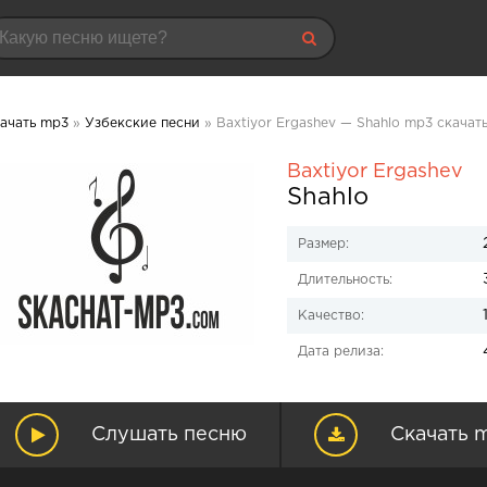
ачать mp3
»
Узбекские песни
» Baxtiyor Ergashev — Shahlo mp3 скачат
Baxtiyor Ergashev
Shahlo
Размер:
Длительность:
Качество:
Дата релиза:
Слушать песню
Скачать 