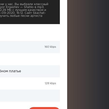
ни у нас. Вы выбрали классный
yor Ergashev — Shahlo в mp3,
2.29 Mb с лучшим качеством и
-09-2020, 16:12. Сайт Skachat-
учить любые песни артиста
160 kbps
бном платье
128 kbps