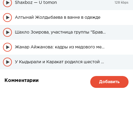
Shaxboz — U tomon
128 kbps
Алтынай Жолдыбаева в ванне в одежде
Шахло Зоирова, участница группы "Браво" была в свадебном платье
Жанар Айжанова: кадры из медового месяца дочери
У Кыдырали и Каракат родился шестой ребенок
Комментарии
Добавить