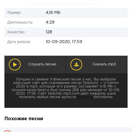
4,16 Mb
Размер:
4:29
Длительность:
128
Качество:
10-09-2020, 17:59
Дата релиза:
Слушать песню
Скачать mp3
Лучшие и свежие Узбекские песни у нас. Вы выбрали
классный сайт для скачивание песни Shaxboz — U tamon
2020 в mp3, который его размер составляет 4,16 Mb с
лучшим качеством и был скачан 268 раз начиная от 10-09-
2020, 17:59. Сайт Skachat-mp3.com дает каждому шанс
получить любые песни артиста
Shaxboz
бесплатно.
Похожие песни