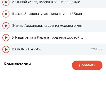
Алтынай Жолдыбаева в ванне в одежде
Шахло Зоирова, участница группы "Браво" была в свадебном платье
Жанар Айжанова: кадры из медового месяца дочери
У Кыдырали и Каракат родился шестой ребенок
BARON – ПАРИЖ
128 kbps
Комментарии
Добавить