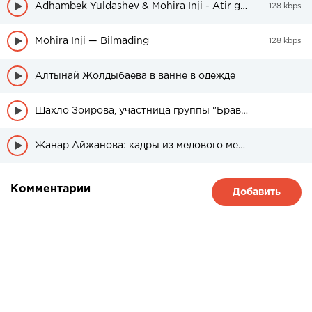
Adhambek Yuldashev & Mohira Inji - Atir gulim
128 kbps
Mohira Inji — Bilmading
128 kbps
Алтынай Жолдыбаева в ванне в одежде
Шахло Зоирова, участница группы "Браво" была в свадебном платье
Жанар Айжанова: кадры из медового месяца дочери
Комментарии
Добавить