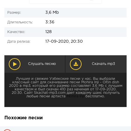
3,6 Mb
Размер:
3:36
Длительность:
128
Качество:
17-09-2020, 20:30
Дата релиза:
Слушать песню
Скачать mp3
Лучшие и свежие Узбекские песни у нас. Вы выбрали
классный сайт для скачивание песни Mohira Inji - Oltin dish
2020 в mp3, который его размер составляет 3,6 Mb с лучшим
качеством и был скачан 410 раз начиная от 17-09-2020,
20:30. Сайт Skachat-mp3.com дает каждому шанс получить
любые песни артиста
Mohira Inji
бесплатно.
Похожие песни