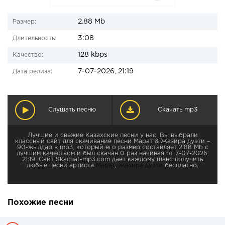
2.88 Mb
Размер:
3:08
Длительность:
128 kbps
Качество:
7-07-2026, 21:19
Дата релиза:
Слушать песню
Скачать mp3
Лучшие и свежие Казахские песни у нас. Вы выбрали
классный сайт для скачивание песни Марат & Жазира дуэти –
90-жылдар в mp3, который его размер составляет 2.88 Mb с
лучшим качеством и был скачан 0 раз начиная от 7-07-2026,
21:19. Сайт Skachat-mp3.com дает каждому шанс получить
любые песни артиста
Марат
,
Жазира дуэти
бесплатно.
Похожие песни