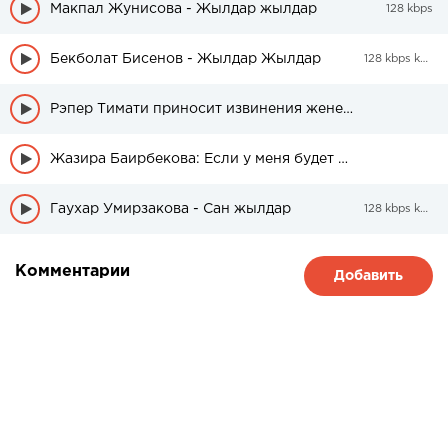
Макпал Жунисова - Жылдар жылдар
128 kbps
Бекболат Бисенов - Жылдар Жылдар
128 kbps kbps
Рэпер Тимати приносит извинения жене Шахзоды Мухамедовой
Жазира Баирбекова: Если у меня будет невеста, ее будет воспитывать мама
Гаухар Умирзакова - Сан жылдар
128 kbps kbps
Комментарии
Добавить