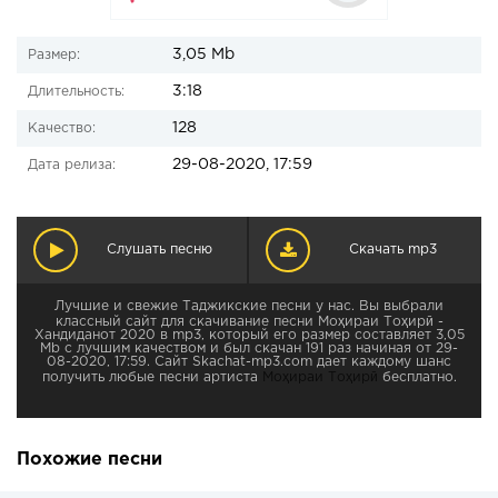
3,05 Mb
Размер:
3:18
Длительность:
128
Качество:
29-08-2020, 17:59
Дата релиза:
Слушать песню
Скачать mp3
Лучшие и свежие Таджикские песни у нас. Вы выбрали
классный сайт для скачивание песни Моҳираи Тоҳирӣ -
Хандиданот 2020 в mp3, который его размер составляет 3,05
Mb с лучшим качеством и был скачан 191 раз начиная от 29-
08-2020, 17:59. Сайт Skachat-mp3.com дает каждому шанс
получить любые песни артиста
Моҳираи Тоҳирӣ
бесплатно.
Похожие песни