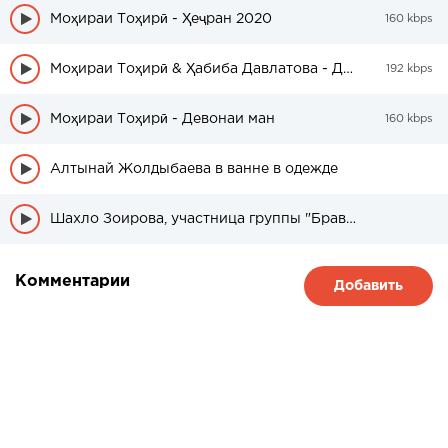
Моҳираи Тоҳирӣ - Ҳеҷран 2020
160 kbps
Моҳираи Тоҳирӣ & Ҳабиба Давлатова - Дунё
192 kbps
Моҳираи Тоҳирӣ - Девонаи ман
160 kbps
Алтынай Жолдыбаева в ванне в одежде
Шахло Зоирова, участница группы "Браво" была в свадебном платье
Комментарии
Добавить