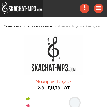
Скачать mp3
»
Таджикские песни
» Моҳираи Тоҳирӣ - Хандиданот 2020 mp3 скачать
Моҳираи Тоҳирӣ
Хандиданот