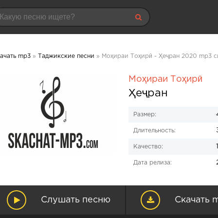
ачать mp3
»
Таджикские песни
» Моҳираи Тоҳирӣ - Ҳеҷран 2020 mp3 с
Моҳираи Тоҳирӣ
Ҳеҷран
Размер:
Длительность:
Качество:
Дата релиза:
Слушать песню
Скачать 