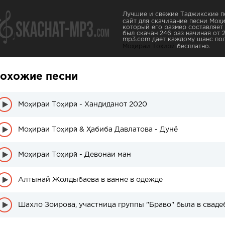
Лучшие и свежие Таджикские пе
сайт для скачивание песни Моҳи
который его размер составляет
был скачан 246 раз начиная от 2
mp3.com дает каждому шанс пол
Моҳираи Тоҳирӣ
бесплатно.
охожие песни
Моҳираи Тоҳирӣ - Хандиданот 2020
Моҳираи Тоҳирӣ & Ҳабиба Давлатова - Дунё
Моҳираи Тоҳирӣ - Девонаи ман
Алтынай Жолдыбаева в ванне в одежде
Шахло Зоирова, участница группы "Браво" была в сваде