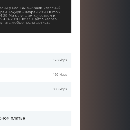
сни у нас. Вы выбрали классный
раи Тоҳирӣ - Ҳеҷран 2020 в mp3,
 4,29 Mb с лучшим качеством и
9-08-2020, 18:37. Сайт Skachat-
учить любые песни артиста
128 kbps
192 kbps
160 kbps
бном платье