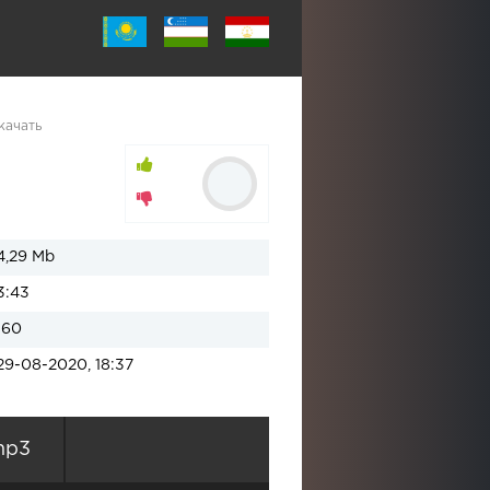
качать
4,29 Mb
3:43
160
29-08-2020, 18:37
mp3